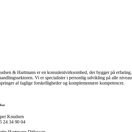
udsen & Hartmann er en konsulentvirksomhed, der bygger på erfaring, erk
handlingssektoren. Vi er specialister i personlig udvikling på alle nive
springer af faglige forskelligheder og komplementære kompetencer.
efon
sper Knudsen
5 24 34 90 04
rtin Hartmann Ditlevsen