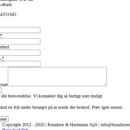
Holbæk
4351945
*
*
omhed
n
*
ende
 din henvendelse. Vi kontakter dig så hurtigt som muligt
tod en fejl under forsøget på at sende din besked. Prøv igen senere.
lose
Copyright 2012 - 2020 | Knudsen & Hartmann ApS | info@knudseno
Facebook
Page load link