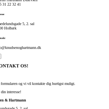
5 31 22 32 41
esse
edelundsgade 5, 2. sal
00 Holbæk
takt
fo@knudsenoghartmann.dk
ONTAKT OS!
formularen og vi vil kontakte dig hurtigst muligt.
 din interesse!
en & Hartmann
undsgade 5, 2. sal