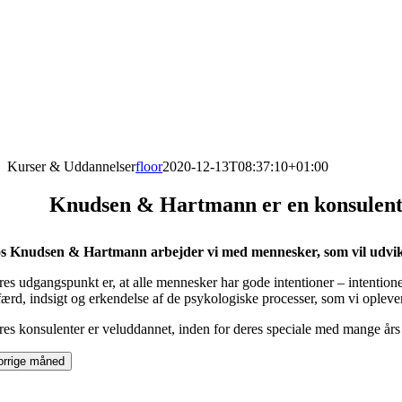
Kurser & Uddannelser
floor
2020-12-13T08:37:10+01:00
Knudsen & Hartmann er en konsulentvi
s Knudsen & Hartmann arbejder vi med mennesker, som vil udvikle
res udgangspunkt er, at alle mennesker har gode intentioner – intenti
ærd, indsigt og erkendelse af de psykologiske processer, som vi oplever 
res konsulenter er veluddannet, inden for deres speciale med mange års 
orrige måned