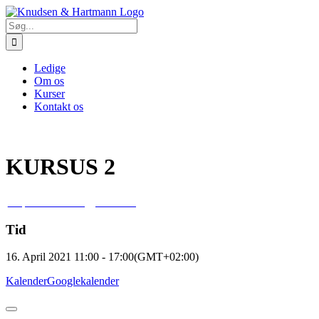
Skip
to
Søg
content
efter:
Ledige
Om os
Kurser
Kontakt os
KURSUS 2
16
apr
11:00
17:00
Kursus 2
Tid
16. April 2021
11:00
-
17:00
(GMT+02:00)
Kalender
Googlekalender