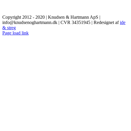
Copyright 2012 - 2020 | Knudsen & Hartmann ApS |
info@knudsenoghartmann.dk | CVR 34351945 | Redesignet af
ide
& streg
Facebook
Page load link
Go
to
Top